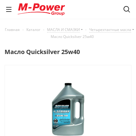
Главная
-
Каталог
-
МАСЛА И СМАЗКИ
-
Четырехтактные масла
Масло Quicksilver 25w40
Масло Quicksilver 25w40