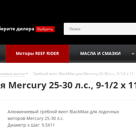
берите дилера
Выбрать
Моторы REEF RIDER
МАСЛА И СМАЗКИ
иевые винты
Гребной винт BlackMax для Mercury 25-30 л.с., 9-1/2 х 11
Mercury 25-30 л.с., 9-1/2 х 1
Алюминиевый гребной винт BlackMax для лодочных
моторов Mercury 25-30 л.с.
Диаметр х Шаг: 9.5X11