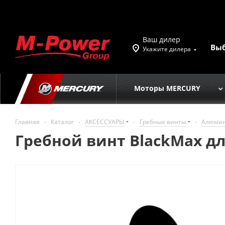
Ваш дилер
Вы
Укажите дилера
Моторы MERCURY
Главная
-
Каталог
-
АКСЕССУАРЫ
-
Гребные винты
-
Алюмин
Гребной винт BlackMax для 