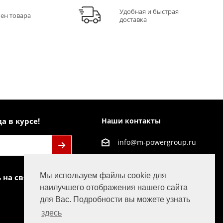
Удобная и быстрая
мен товара
доставка
а в курсе!
Наши контакты
info@m-powergroup.ru
125445, г. Москва, ул.
Смольная д. 63Б офис
Мы используем файлы cookie для
 на связи
38
наилучшего отображения нашего сайта
для Вас. Подробности вы можете узнать
здесь