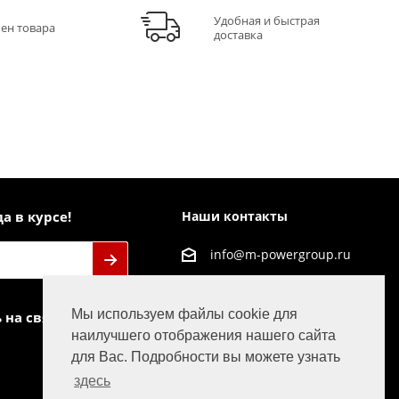
Удобная и быстрая
мен товара
доставка
а в курсе!
Наши контакты
info@m-powergroup.ru
125445, г. Москва, ул.
Смольная д. 63Б офис
Мы используем файлы cookie для
 на связи
38
наилучшего отображения нашего сайта
для Вас. Подробности вы можете узнать
здесь