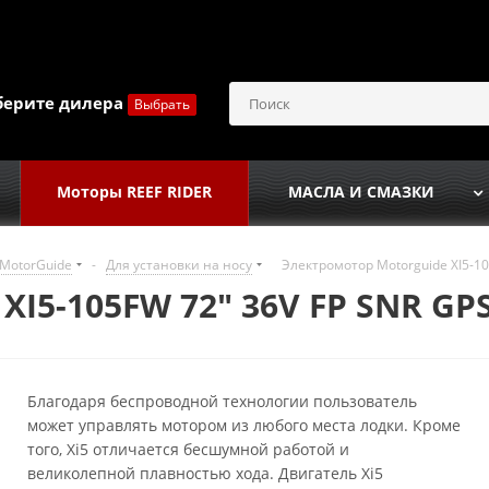
берите дилера
Выбрать
Моторы REEF RIDER
МАСЛА И СМАЗКИ
MotorGuide
-
Для установки на носу
Электромотор Motorguide XI5-10
XI5-105FW 72" 36V FP SNR GP
Благодаря беспроводной технологии пользователь
может управлять мотором из любого места лодки. Кроме
того, Xi5 отличается бесшумной работой и
великолепной плавностью хода. Двигатель Xi5