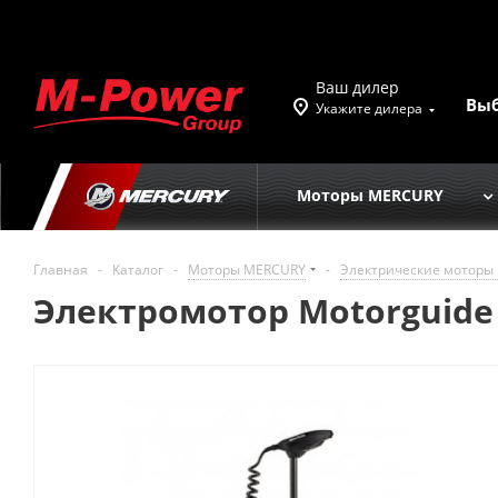
Ваш дилер
Вы
Укажите дилера
Моторы MERCURY
Главная
-
Каталог
-
Моторы MERCURY
-
Электрические моторы 
Электромотор Motorguide 