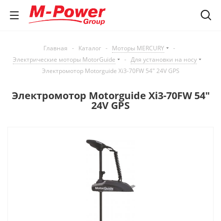
Главная
-
Каталог
-
Моторы MERCURY
-
Электрические моторы MotorGuide
-
Для установки на носу
Электромотор Motorguide Xi3-70FW 54" 24V GPS
Электромотор Motorguide Xi3-70FW 54"
24V GPS