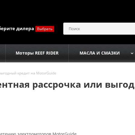
берите дилера
Выбрать
Моторы REEF RIDER
МАСЛА И СМАЗКИ
выгодный кредит на MotorGuide
центная рассрочка или выго
ретению электромоторов MotorGuide.