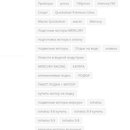
Приборы
proxs
150proxs
mercury150
Спорт
Quicksilver Premium Ultra
Масло Quicksilver
масло
Mercury.
Лодочные моторы MERCURY
подготовка мотора к сезону
подвесные моторы
Отдых на воде
новика
Новости в водной индустрии
MERCURY RACING
КАТЕРА
алюминиевые лодки
ЛОДКИ
ПАКЕТ ЛОДКА + МОТОР
купить мотор на лодку
подвесные моторы меркури
tohatsu
tohatsu 9.8 купить
tohatsu 9.9 купить
tohatsu 9.9
tohatsu 9.8
меркури моторы лодочные