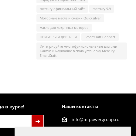
mercury официальный сайт
mercury 9.9
Моторные масла и смазки Quicksilver
масло для лодочных моторов
ПРИБОРЫ И ДИСПЛЕИ
SmartCraft Connect
Интегрируйте многофункциональные дисплеи
Garmin и Raymarine в свою установку Mercury
SmartCraft.
а в курсе!
Наши контакты
info@m-powergroup.ru
125445, г. Москва, ул.