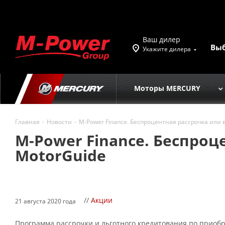
Ваш дилер
Вы
Укажите дилера
Моторы MERCURY
Главная
-
Новости
-
M-Power Finance. Беспроцентная рассрочка или 
M-Power Finance. Беспро
MotorGuide
//
Акции
21 августа 2020 года
Программа рассрочки и льготного кредитования по приоб