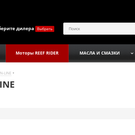
берите дилера
Выбрать
Моторы REEF RIDER
МАСЛА И СМАЗКИ
N-LINE
INE