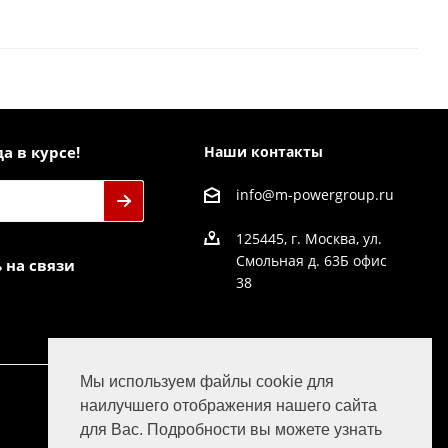
а в курсе!
Наши контакты
info@m-powergroup.ru
125445, г. Москва, ул.
Смольная д. 63Б офис
 на связи
38
Мы используем файлы cookie для
наилучшего отображения нашего сайта
для Вас. Подробности вы можете узнать