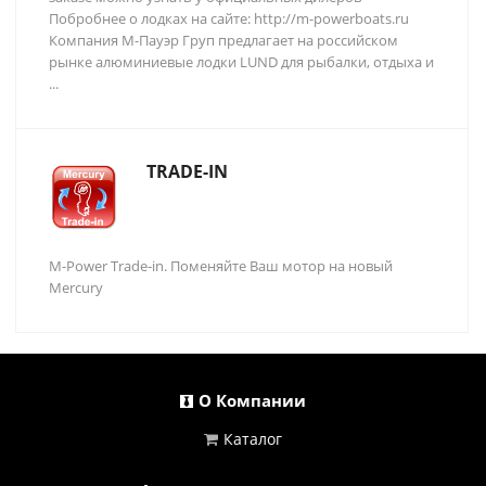
Побробнее о лодках на сайте: http://m-powerboats.ru
Компания М-Пауэр Груп предлагает на российском
рынке алюминиевые лодки LUND для рыбалки, отдыха и
...
TRADE-IN
M-Power Trade-in. Поменяйте Ваш мотор на новый
Mercury
О Компании
Каталог