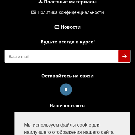
Полезные материалы
Политика конфиденциальности
Новости
Будьте всегда в курсе!
Оставайтесь на связи
Наши контакты
info@m-powergroup.ru
Мы используем файлы cookie для
125445, г. Москва, ул. Смольная д. 63Б офис 38
наилучшего отображения нашего сайта