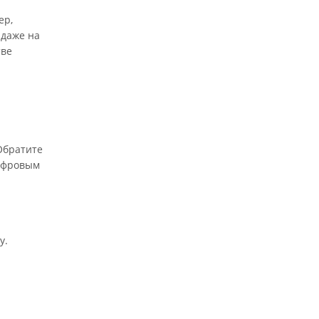
ер,
 даже на
тве
Обратите
цифровым
у.