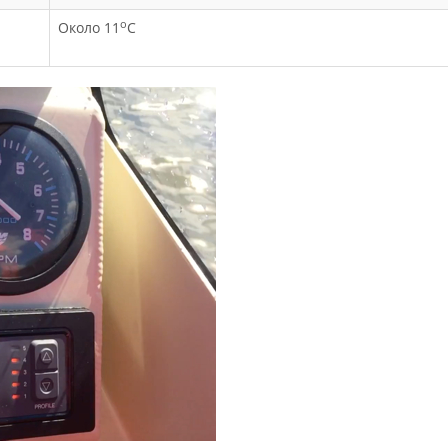
о
Около 11
С