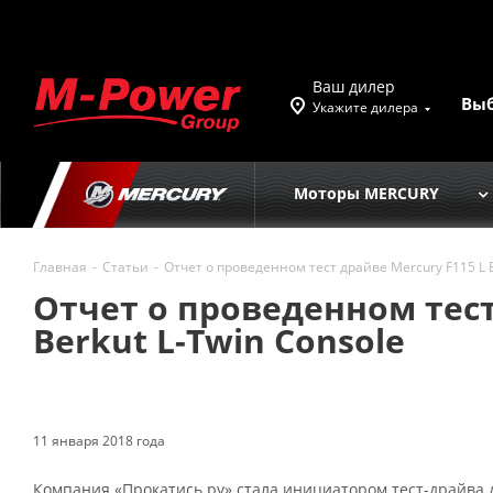
Ваш дилер
Вы
Укажите дилера
Моторы MERCURY
Главная
-
Статьи
-
Отчет о проведенном тест драйве Mercury F115 L EF
Отчет о проведенном тест 
Berkut L-Twin Console
11 января 2018 года
Компания «Прокатись.ру» стала инициатором тест-драйва д