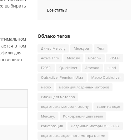
 ее выбирать
Все статьи
Облако тегов
оптимальном
тается в том
Дилер Mercury
Меркури
Тест
рофили для
Active Trim
Mercury
моторы
F15EFI
 позволяет
F20EFI
Quicksilver
Attwood
Lund
Quicksilver Premium Ultra
Масло Quicksilver
масло
масло для лодочных моторов
смазки для моторов
подготовка мотора к сезону
сезон на воде
Mercury.
Консервация двигателя
консервация
Лодочные моторы MERCURY
подготовка лодочного мотора к зиме