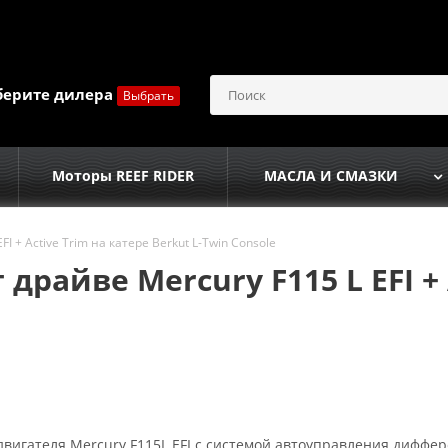
берите дилера
Выбрать
Моторы REEF RIDER
МАСЛА И СМАЗКИ
I + Active Trim на катере Berkut L-Twin Console
драйве Mercury F115 L EFI + 
вигателя Mercury F115L EFI с системой автоуправления диффер