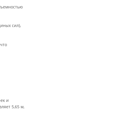
одъемностью
иных сил),
 что
ек и
ляет 5,65 м,